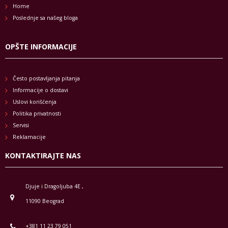
Home
Poslednje sa našeg bloga
OPŠTE INFORMACIJE
Često postavljanja pitanja
Informacije o dostavi
Uslovi korišćenja
Politika privatnosti
Servisi
Reklamacije
KONTAKTIRAJTE NAS
Djuje i Dragoljuba 4E ,
11090 Beograd
+381 11 23 79 051