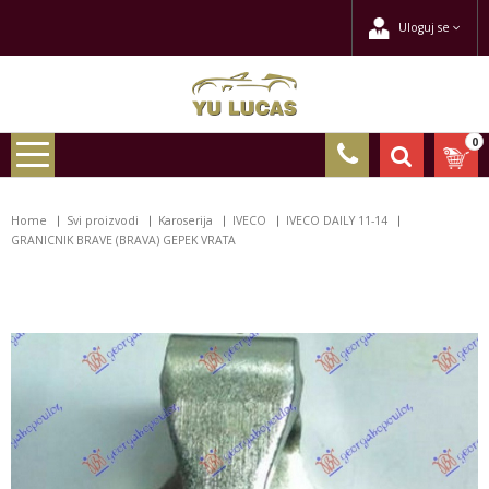
Uloguj se
0
Home
Svi proizvodi
Karoserija
IVECO
IVECO DAILY 11-14
GRANICNIK BRAVE (BRAVA) GEPEK VRATA