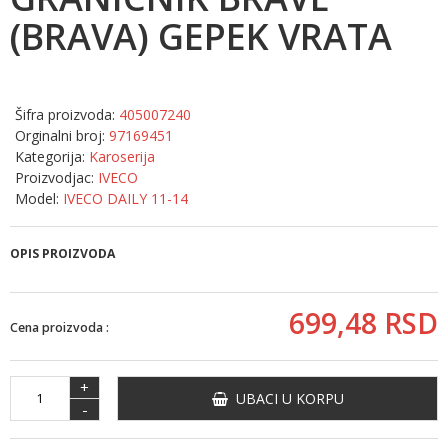
(BRAVA) GEPEK VRATA
Šifra proizvoda:
405007240
Orginalni broj:
97169451
Kategorija:
Karoserija
Proizvodjac:
IVECO
Model:
IVECO DAILY 11-14
OPIS PROIZVODA
699,
48
RSD
Cena proizvoda :
+
UBACI U KORPU
-