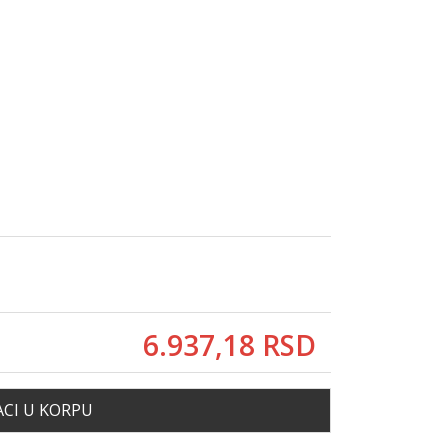
6.937,
18
RSD
CI U KORPU