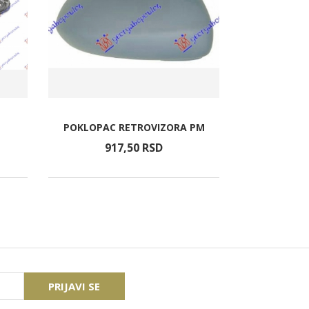
POKLOPAC RETROVIZORA PM
DONJA GRE
917,
50
RSD
3.4
PRIJAVI SE