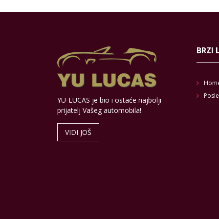
BRZI 
Hom
Posle
YU-LUCAS je bio i ostaće najbolji
prijatelj Vašeg automobila!
VIDI JOŠ