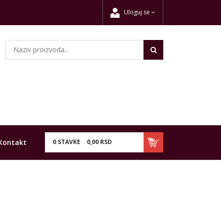
Uloguj se
Kontakt
0
STAVKE
0,
00
RSD