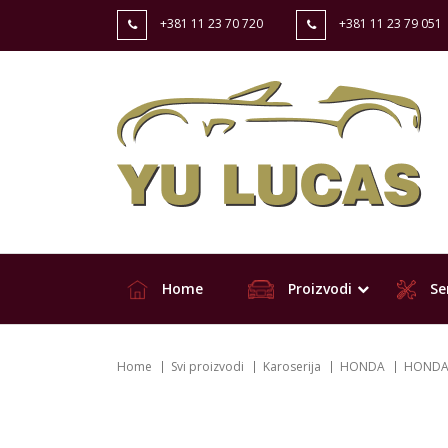
+381 11 23 70 720
+381 11 23 79 051
Home
Proizvodi
Ser
Home
Svi proizvodi
Karoserija
HONDA
HONDA 