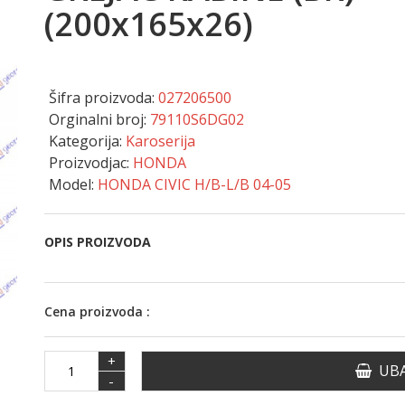
(200x165x26)
Šifra proizvoda:
027206500
Orginalni broj:
79110S6DG02
Kategorija:
Karoserija
Proizvodjac:
HONDA
Model:
HONDA CIVIC H/B-L/B 04-05
OPIS PROIZVODA
Cena proizvoda :
+
UBA
-