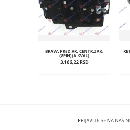
NJE PROZORA
BRAVA PRED.VR. CENTR.ZAK.
RET
(8PIN)(A KVAL)
SD
3.166,
22
RSD
PRIJAVITE SE NA NAŠ 