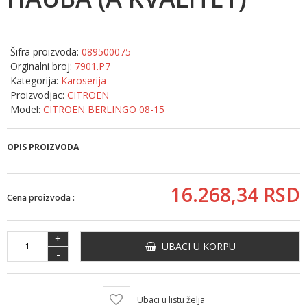
Šifra proizvoda:
089500075
Orginalni broj:
7901.P7
Kategorija:
Karoserija
Proizvodjac:
CITROEN
Model:
CITROEN BERLINGO 08-15
OPIS PROIZVODA
16.268,
34
RSD
Cena proizvoda :
+
UBACI U KORPU
-
Ubaci u listu želja