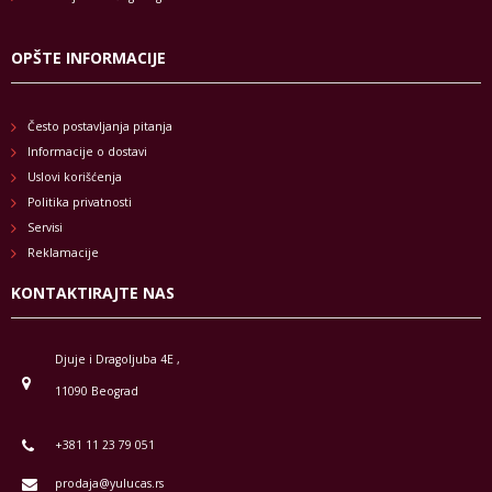
OPŠTE INFORMACIJE
Često postavljanja pitanja
Informacije o dostavi
Uslovi korišćenja
Politika privatnosti
Servisi
Reklamacije
KONTAKTIRAJTE NAS
Djuje i Dragoljuba 4E ,
11090 Beograd
+381 11 23 79 051
prodaja@yulucas.rs