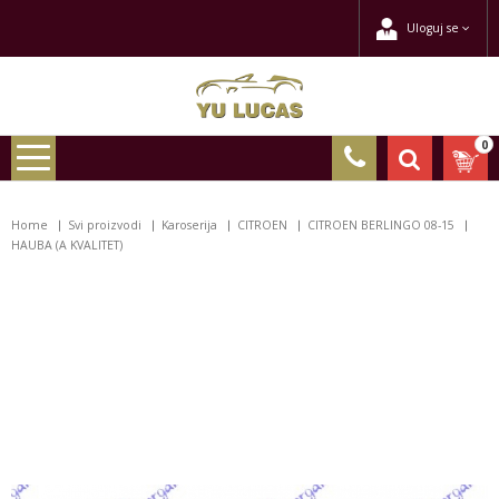
Uloguj se
0
Home
Svi proizvodi
Karoserija
CITROEN
CITROEN BERLINGO 08-15
HAUBA (A KVALITET)