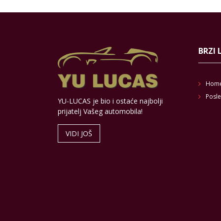
BRZI 
Hom
Posle
YU-LUCAS je bio i ostaće najbolji
prijatelj Vašeg automobila!
VIDI JOŠ