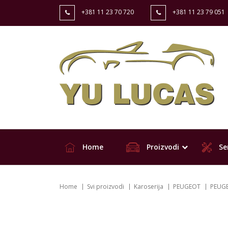
+381 11 23 70 720
+381 11 23 79 051
Home
Proizvodi
Ser
Home
Svi proizvodi
Karoserija
PEUGEOT
PEUGE