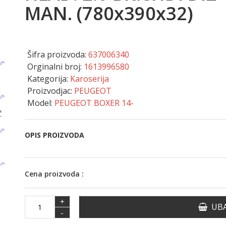
MAN. (780x390x32)
Šifra proizvoda:
637006340
Orginalni broj:
1613996580
Kategorija:
Karoserija
Proizvodjac:
PEUGEOT
Model:
PEUGEOT BOXER 14-
OPIS PROIZVODA
Cena proizvoda :
+
UBA
-