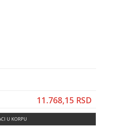
11.768,
15
RSD
CI U KORPU