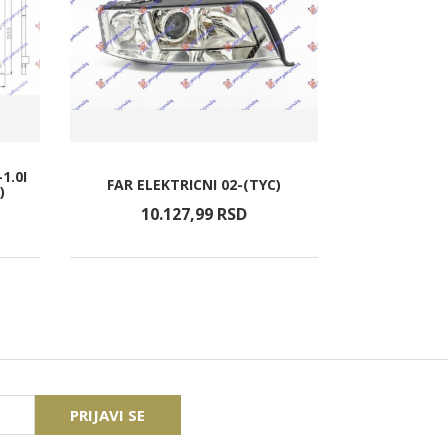
1.0I
FAR ELEKTRICNI 02-(TYC)
MIGAVAC
)
10.127,
99
RSD
4.1
PRIJAVI SE