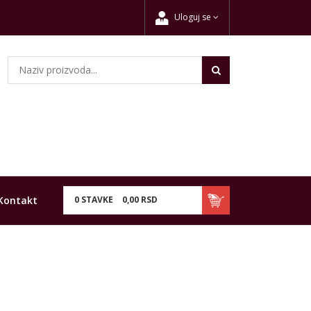
Uloguj se
Kontakt
0
STAVKE
0,
00
RSD