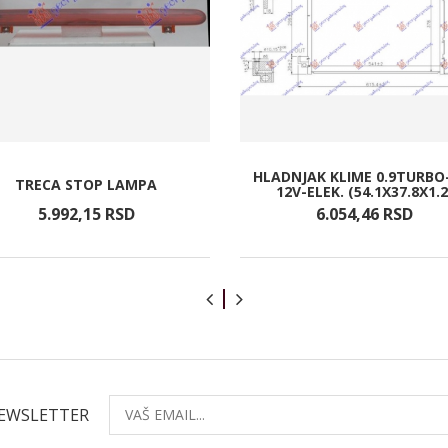
HLADNJAK KLIME 0.9TURBO-
TRECA STOP LAMPA
12V-ELEK. (54.1X37.8X1.2
5.992,
15
RSD
6.054,
46
RSD
NEWSLETTER