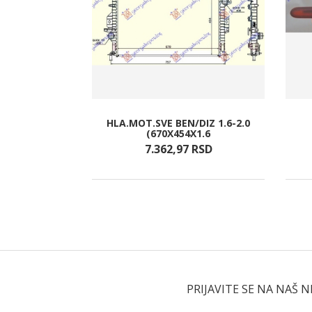
AD VRATA
HLA.MOT.SVE BEN/DIZ 1.6-2.0
NJA
(670X454X1.6
SD
7.362,
97
RSD
PRIJAVITE SE NA NAŠ 