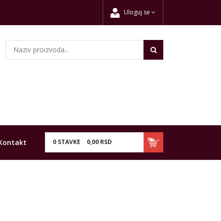
Uloguj se
Kontakt
0
STAVKE
0,
00
RSD