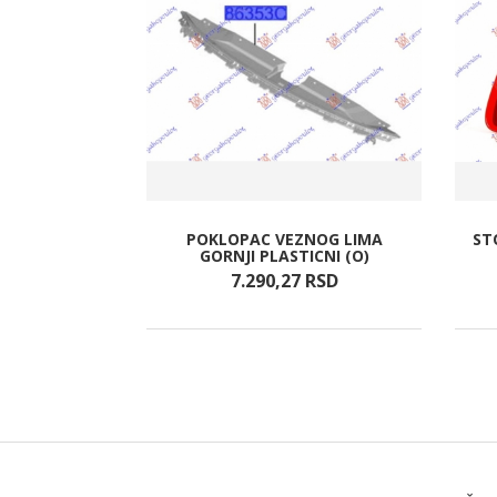
(OKRUGLE
POKLOPAC VEZNOG LIMA
ST
KE)
GORNJI PLASTICNI (O)
RSD
7.290,
27
RSD