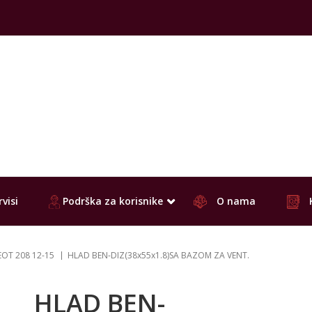
visi
Podrška za korisnike
O nama
OT 208 12-15
HLAD BEN-DIZ(38x55x1.8)SA BAZOM ZA VENT.
HLAD BEN-