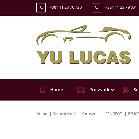
+381 11 23 70 720
+381 11 23 79 051
Home
Proizvodi
Ser
Home
Svi proizvodi
Karoserija
PEUGEOT
PEUGE