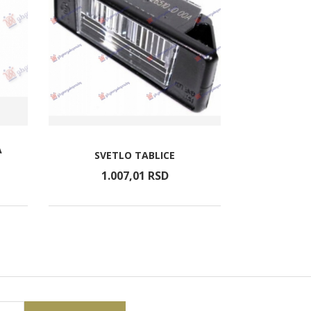
A
HLADNJAK KL
SVETLO TABLICE
BENZIN/H
1.007,
01
RSD
8.0