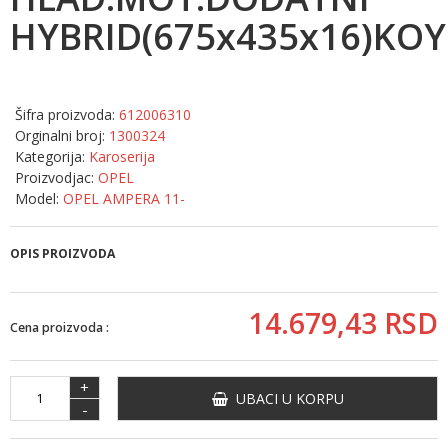
HYBRID(675x435x16)KO
Šifra proizvoda:
612006310
Orginalni broj:
1300324
Kategorija:
Karoserija
Proizvodjac:
OPEL
Model:
OPEL AMPERA 11-
OPIS PROIZVODA
14.679,
43
RSD
Cena proizvoda :
+
UBACI U KORPU
-