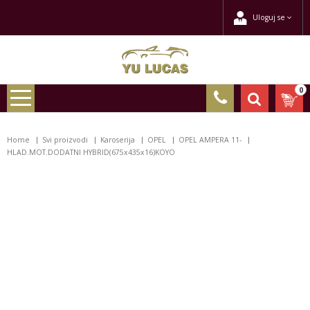
Uloguj se
0
Home
Svi proizvodi
Karoserija
OPEL
OPEL AMPERA 11-
HLAD.MOT.DODATNI HYBRID(675x435x16)KOYO