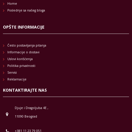
Home
Poslednje sa našeg bloga
OPŠTE INFORMACIJE
Često postavljanja pitanja
Informacije o dostavi
Uslovi korišćenja
Politika privatnosti
Servisi
Reklamacije
KONTAKTIRAJTE NAS
Djuje i Dragoljuba 4E ,
11090 Beograd
+381 11 23 79 051