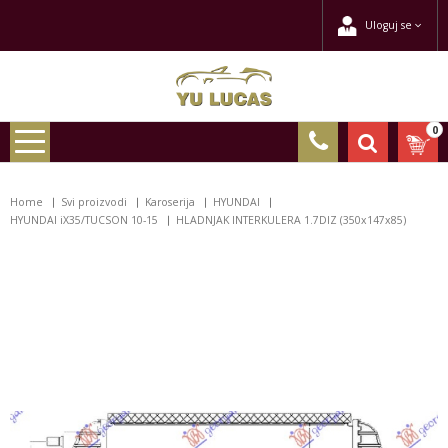
Uloguj se
0
Home
Svi proizvodi
Karoserija
HYUNDAI
HYUNDAI iX35/TUCSON 10-15
HLADNJAK INTERKULERA 1.7DIZ (350x147x85)