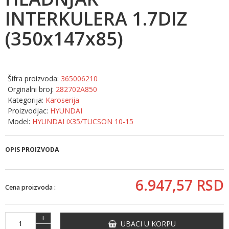
INTERKULERA 1.7DIZ
(350x147x85)
Šifra proizvoda:
365006210
Orginalni broj:
282702A850
Kategorija:
Karoserija
Proizvodjac:
HYUNDAI
Model:
HYUNDAI iX35/TUCSON 10-15
OPIS PROIZVODA
6.947,
57
RSD
Cena proizvoda :
+
UBACI U KORPU
-