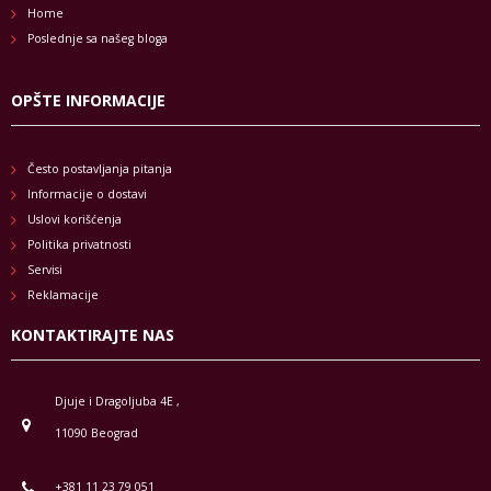
Home
Poslednje sa našeg bloga
OPŠTE INFORMACIJE
Često postavljanja pitanja
Informacije o dostavi
Uslovi korišćenja
Politika privatnosti
Servisi
Reklamacije
KONTAKTIRAJTE NAS
Djuje i Dragoljuba 4E ,
11090 Beograd
+381 11 23 79 051