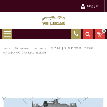
Uloguj se
0
Home
Svi proizvodi
Karoserija
SUZUKI
SUZUKI SWIFT H/B 93-96
HLADNJAK MOTORA 1.3cc (33x32.5)