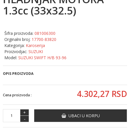
1.3cc (33x32.5)
Šifra proizvoda:
081006300
Orginalni broj:
17700-83820
Kategorija:
Karoserija
Proizvodjac:
SUZUKI
Model:
SUZUKI SWIFT H/B 93-96
OPIS PROIZVODA
4.302,
27
RSD
Cena proizvoda :
+
UBACI U KORPU
-