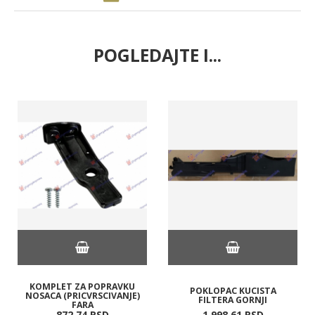
POGLEDAJTE I...
KOMPLET ZA POPRAVKU
POKLOPAC KUCISTA
NOSACA (PRICVRSCIVANJE)
FILTERA GORNJI
FARA
872,
74
RSD
1.998,
61
RSD