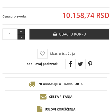
10.158,
74
RSD
Cena proizvoda :
+
UBACI U KORPU
-
Ubaci u listu želja
Podeli ovaj proizvod:
INFORMACIJE O TRANSPORTU
ČESTA PITANJA
USLOVI KORIŠĆENJA