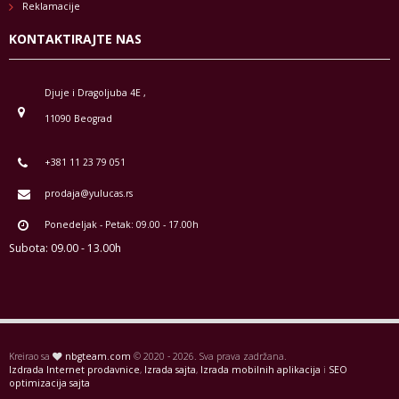
Reklamacije
KONTAKTIRAJTE NAS
Djuje i Dragoljuba 4E ,
11090 Beograd
+381 11 23 79 051
prodaja@yulucas.rs
Ponedeljak - Petak: 09.00 - 17.00h
Subota: 09.00 - 13.00h
Kreirao sa
nbgteam.com
© 2020 - 2026. Sva prava zadržana.
Izdrada Internet prodavnice
,
Izrada sajta
,
Izrada mobilnih aplikacija
i
SEO
optimizacija sajta