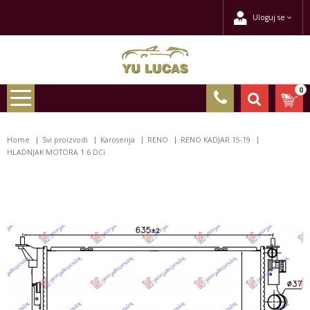
Uloguj se
0
Home
Svi proizvodi
Karoserija
RENO
RENO KADJAR 15-19
HLADNJAK MOTORA 1.6 DCi