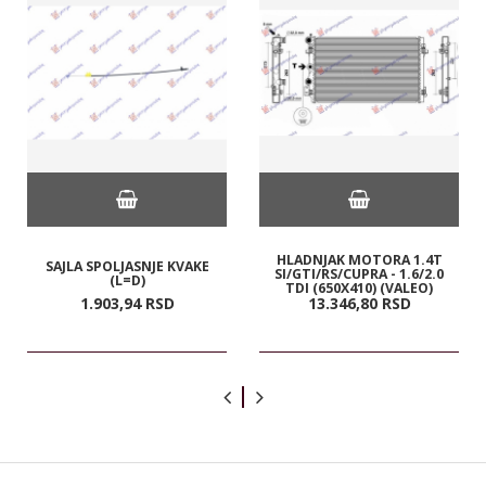
HLADNJAK MOTORA 1.4T
SAJLA SPOLJASNJE KVAKE
SI/GTI/RS/CUPRA - 1.6/2.0
(L=D)
TDI (650X410) (VALEO)
1.903,
94
RSD
13.346,
80
RSD