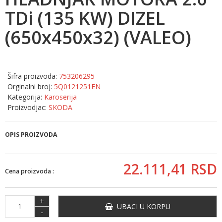
TDi (135 KW) DIZEL
(650x450x32) (VALEO)
Šifra proizvoda:
753206295
Orginalni broj:
5Q0121251EN
Kategorija:
Karoserija
Proizvodjac:
SKODA
OPIS PROIZVODA
22.111,
41
RSD
Cena proizvoda :
+
UBACI U KORPU
-