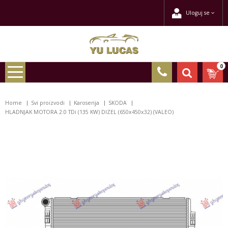
Uloguj se
0
Home
Svi proizvodi
Karoserija
SKODA
HLADNJAK MOTORA 2.0 TDi (135 KW) DIZEL (650x450x32) (VALEO)