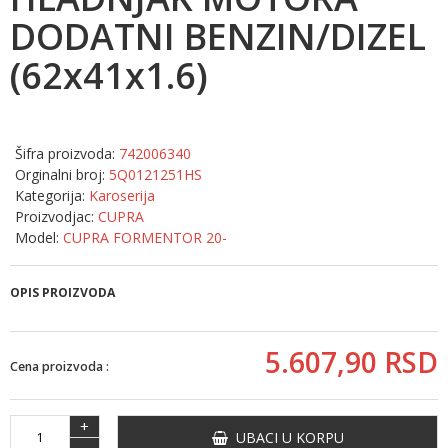
DODATNI BENZIN/DIZEL
(62x41x1.6)
Šifra proizvoda:
742006340
Orginalni broj:
5Q0121251HS
Kategorija:
Karoserija
Proizvodjac:
CUPRA
Model:
CUPRA FORMENTOR 20-
OPIS PROIZVODA
5.607,
90
RSD
Cena proizvoda :
+
UBACI U KORPU
-