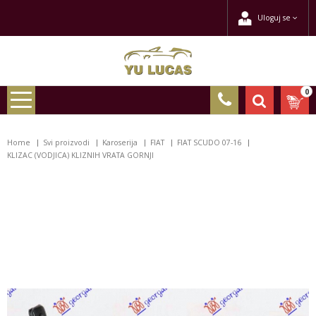
Uloguj se
0
Home
Svi proizvodi
Karoserija
FIAT
FIAT SCUDO 07-16
KLIZAC (VODJICA) KLIZNIH VRATA GORNJI