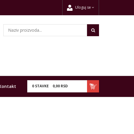
Uloguj se
Kontakt
0
STAVKE
0,
00
RSD