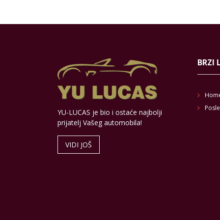
BRZI 
Hom
Posle
YU-LUCAS je bio i ostaće najbolji
prijatelj Vašeg automobila!
VIDI JOŠ