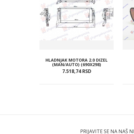
G SENZORA
HLADNJAK MOTORA 2.0 DIZEL
 SPOLJASNJI
(MAN/AUTO) (690X298)
)
RSD
7.518,
74
RSD
PRIJAVITE SE NA NAŠ 