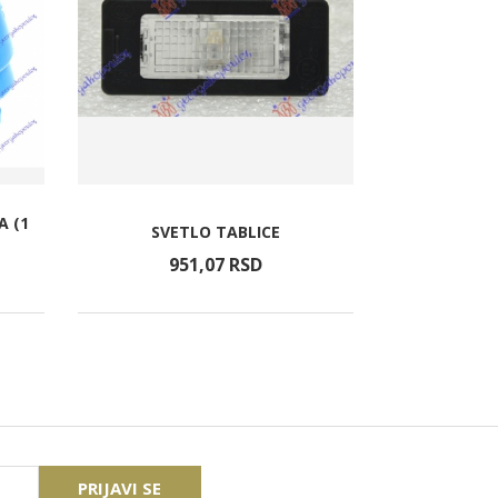
A (1
PARKING S
SVETLO TABLICE
DZ
951,
07
RSD
92
PRIJAVI SE