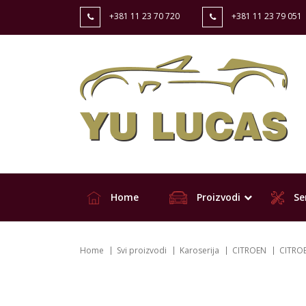
+381 11 23 70 720
+381 11 23 79 051
Home
Proizvodi
Ser
Home
Svi proizvodi
Karoserija
CITROEN
CITRO