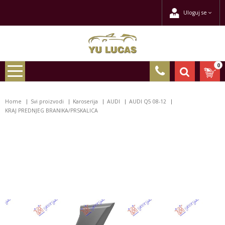
Uloguj se
0
Home
Svi proizvodi
Karoserija
AUDI
AUDI Q5 08-12
KRAJ PREDNJEG BRANIKA/PRSKALICA