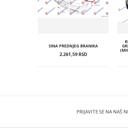
R
RASNJA 09-
SINA PREDNJEG BRANIKA
GR
I)
(MI
RSD
2.261,
59
RSD
PRIJAVITE SE NA NAŠ 