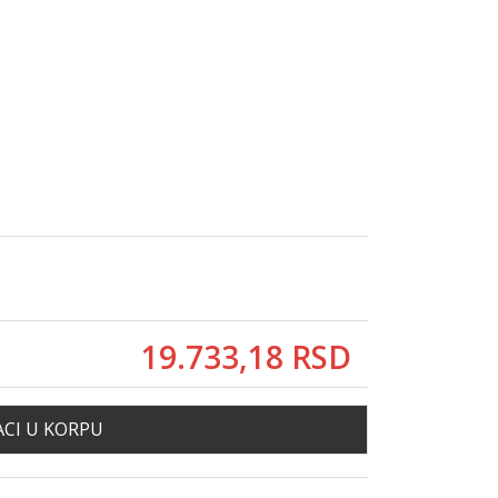
19.733,
18
RSD
CI U KORPU