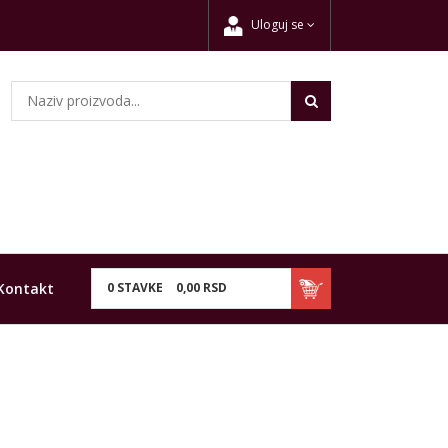
Uloguj se
Kontakt
0
STAVKE
0,
00
RSD