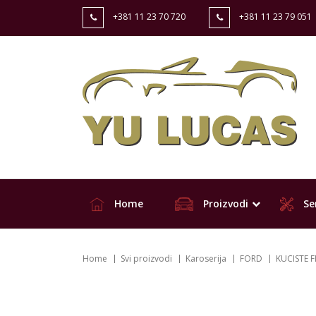
+381 11 23 70 720
+381 11 23 79 051
Home
Proizvodi
Ser
Home
Svi proizvodi
Karoserija
FORD
KUCISTE F