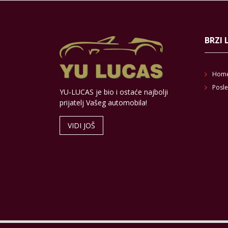
BRZI 
Hom
Posle
YU-LUCAS je bio i ostaće najbolji
prijatelj Vašeg automobila!
VIDI JOŠ