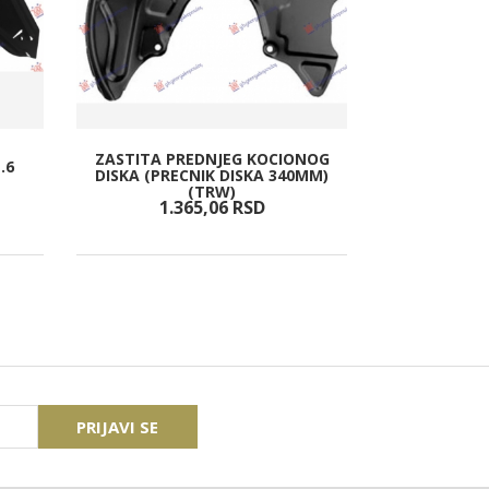
ZASTITA PREDNJEG KOCIONOG
.6
DISKA (PRECNIK DISKA 340MM)
ZADNJI BRA
(TRW)
1.365,
06
RSD
17.
PRIJAVI SE