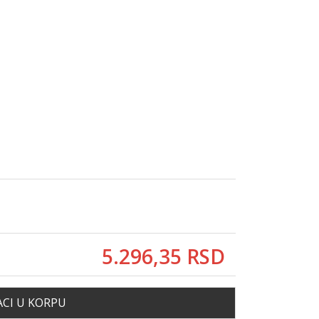
5.296,
35
RSD
CI U KORPU