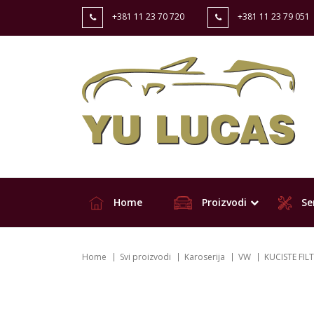
+381 11 23 70 720
+381 11 23 79 051
Home
Proizvodi
Ser
Home
Svi proizvodi
Karoserija
VW
KUCISTE FIL