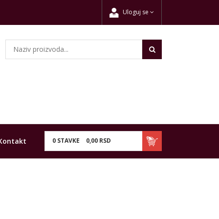
Uloguj se
Kontakt
0
STAVKE
0,
00
RSD