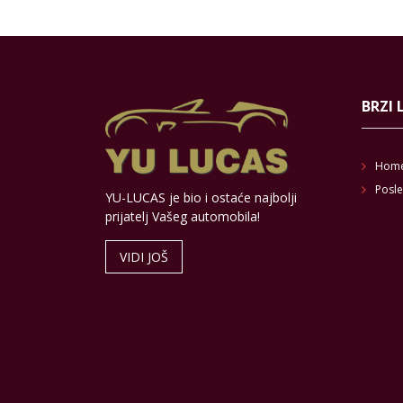
BRZI 
Hom
Posle
YU-LUCAS je bio i ostaće najbolji
prijatelj Vašeg automobila!
VIDI JOŠ