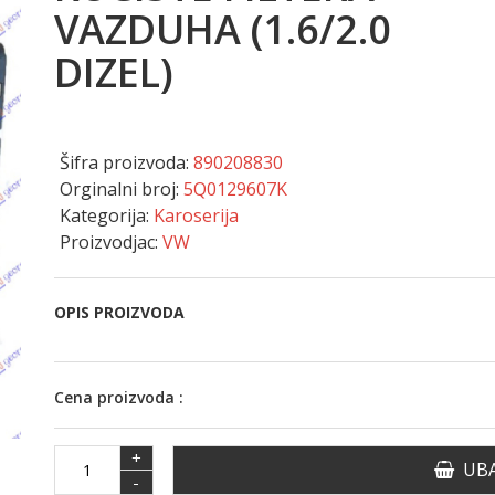
VAZDUHA (1.6/2.0
DIZEL)
Šifra proizvoda:
890208830
Orginalni broj:
5Q0129607K
Kategorija:
Karoserija
Proizvodjac:
VW
OPIS PROIZVODA
Cena proizvoda :
+
UBA
-