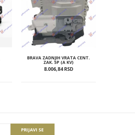
BRAVA ZADNJIH VRATA CENT.
RUB 
ZAK. 5P (A KV)
8.006,
84
RSD
6.9
PRIJAVI SE