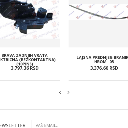
BRAVA ZADNJIH VRATA
LAJSNA PREDNJEG BRANI
EKTRICNA (BEZKONTAKTNA)
HROM -05
(10PINS)
3.797,
36
RSD
3.376,
60
RSD
NEWSLETTER