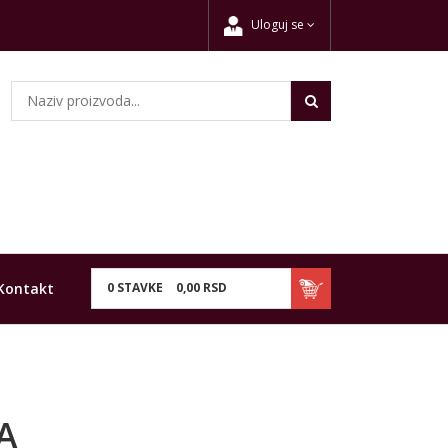
Uloguj se
Kontakt
0
STAVKE
0,
00
RSD
A