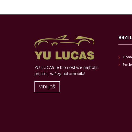
BRZI 
Hom
Posle
YU-LUCAS je bio i ostaće najbolji
prijatelj Vašeg automobila!
VIDI JOŠ