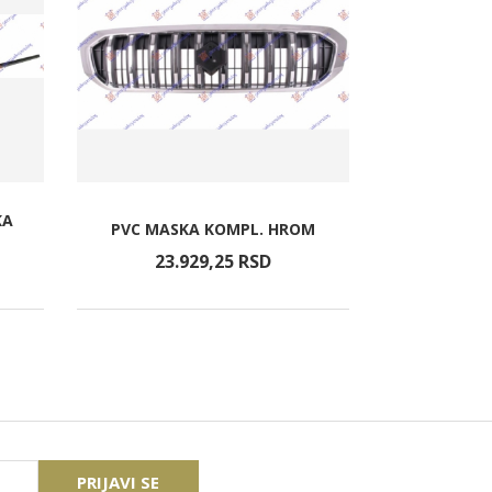
KA
PODIZAC PR
PVC MASKA KOMPL. HROM
A 
23.929,
25
RSD
4.0
PRIJAVI SE