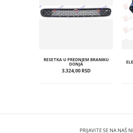
 BRANIKA SA
RESETKA U PREDNJEM BRANIKU
EL
AJ.
DONJA
RSD
3.324,
00
RSD
PRIJAVITE SE NA NAŠ 