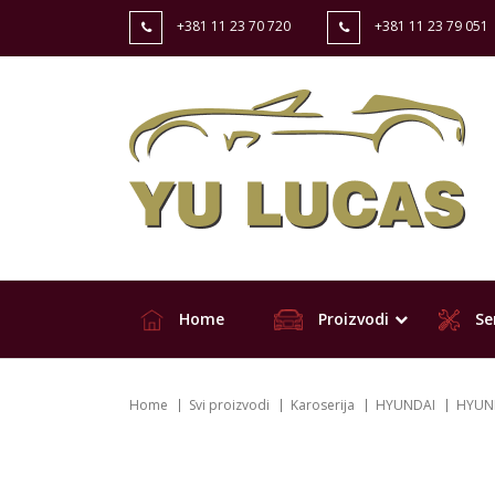
+381 11 23 70 720
+381 11 23 79 051
Home
Proizvodi
Ser
Home
Svi proizvodi
Karoserija
HYUNDAI
HYUND