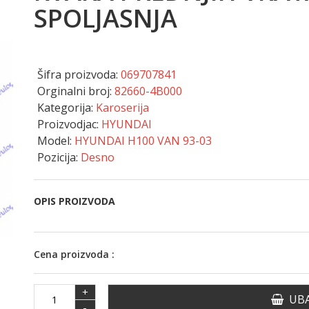
SPOLJASNJA
Šifra proizvoda:
069707841
Orginalni broj:
82660-4B000
Kategorija:
Karoserija
Proizvodjac:
HYUNDAI
Model:
HYUNDAI H100 VAN 93-03
Pozicija:
Desno
OPIS PROIZVODA
Cena proizvoda :
+
UBA
-