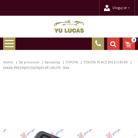
Uloguj se
0
Home
Svi proizvodi
Karoserija
TOYOTA
TOYOTA HI-ACE (YH 51) 85-89
KVAKA PREDNJIH/ZADNJIH VR UNUTR. SIVA