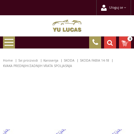
Uloguj se
0
Home
Svi proizvodi
Karoserija
SKODA
SKODA FABIA 14-18
KVAKA PREDNJIH/ZADNJIH VRATA SPOLJASNJA