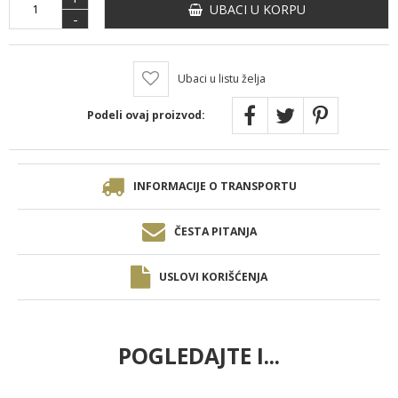
UBACI U KORPU
-
Ubaci u listu želja
Podeli ovaj proizvod:
INFORMACIJE O TRANSPORTU
ČESTA PITANJA
USLOVI KORIŠĆENJA
POGLEDAJTE I...