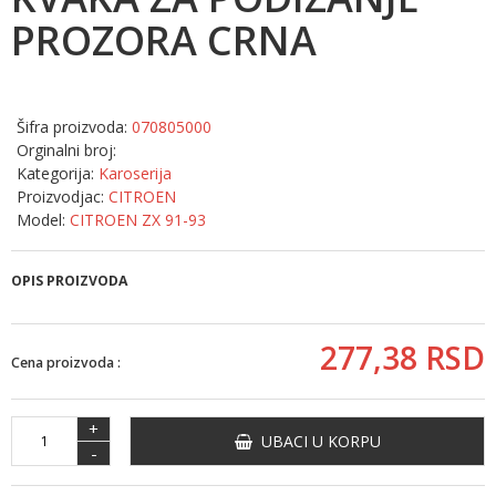
PROZORA CRNA
Šifra proizvoda:
070805000
Orginalni broj:
Kategorija:
Karoserija
Proizvodjac:
CITROEN
Model:
CITROEN ZX 91-93
OPIS PROIZVODA
277,
38
RSD
Cena proizvoda :
+
UBACI U KORPU
-