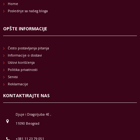
Home
Poslednje sa našeg bloga
OPŠTE INFORMACIJE
Često postavljanja pitanja
Informacije o dostavi
Uslovi korišćenja
Politika privatnosti
Servisi
Reklamacije
KONTAKTIRAJTE NAS
Djuje i Dragoljuba 4E ,
11090 Beograd
+381 11 23 79 051