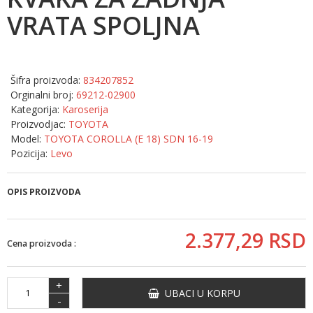
VRATA SPOLJNA
Šifra proizvoda:
834207852
Orginalni broj:
69212-02900
Kategorija:
Karoserija
Proizvodjac:
TOYOTA
Model:
TOYOTA COROLLA (E 18) SDN 16-19
Pozicija:
Levo
OPIS PROIZVODA
2.377,
29
RSD
Cena proizvoda :
+
UBACI U KORPU
-