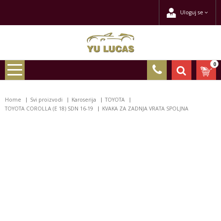
Uloguj se
0
Home
Svi proizvodi
Karoserija
TOYOTA
TOYOTA COROLLA (E 18) SDN 16-19
KVAKA ZA ZADNJA VRATA SPOLJNA