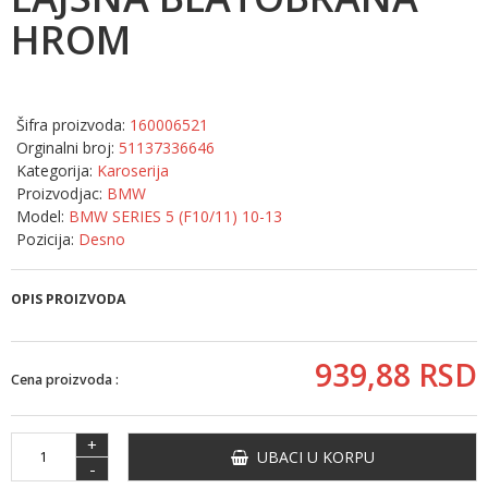
HROM
Šifra proizvoda:
160006521
Orginalni broj:
51137336646
Kategorija:
Karoserija
Proizvodjac:
BMW
Model:
BMW SERIES 5 (F10/11) 10-13
Pozicija:
Desno
OPIS PROIZVODA
939,
88
RSD
Cena proizvoda :
+
UBACI U KORPU
-