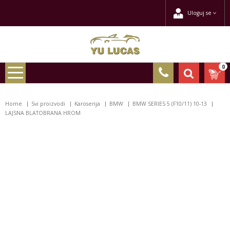
Uloguj se
0
Home
Svi proizvodi
Karoserija
BMW
BMW SERIES 5 (F10/11) 10-13
LAJSNA BLATOBRANA HROM