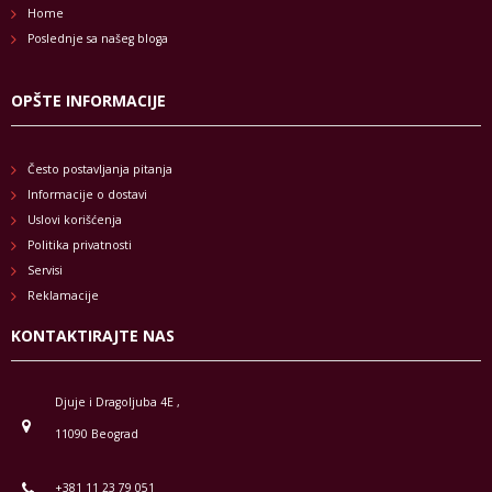
Home
Poslednje sa našeg bloga
OPŠTE INFORMACIJE
Često postavljanja pitanja
Informacije o dostavi
Uslovi korišćenja
Politika privatnosti
Servisi
Reklamacije
KONTAKTIRAJTE NAS
Djuje i Dragoljuba 4E ,
11090 Beograd
+381 11 23 79 051