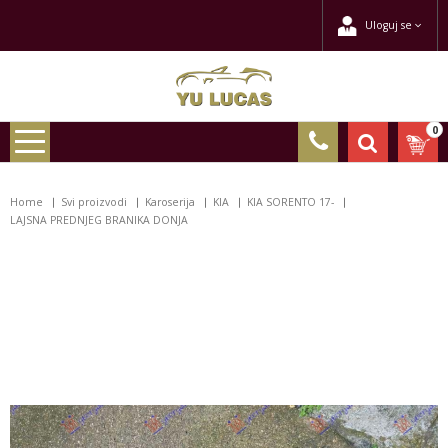
Uloguj se
0
Home
Svi proizvodi
Karoserija
KIA
KIA SORENTO 17-
LAJSNA PREDNJEG BRANIKA DONJA