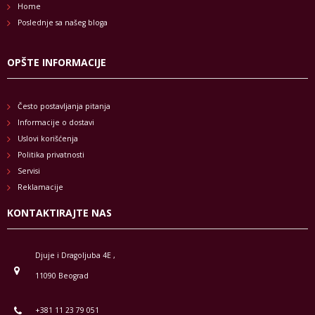
Home
Poslednje sa našeg bloga
OPŠTE INFORMACIJE
Često postavljanja pitanja
Informacije o dostavi
Uslovi korišćenja
Politika privatnosti
Servisi
Reklamacije
KONTAKTIRAJTE NAS
Djuje i Dragoljuba 4E ,
11090 Beograd
+381 11 23 79 051