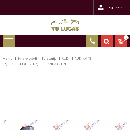
Uloguj se
0
Home
Svi proizvodi
Karoserija
AUDI
AUDI A6 18-
LAJSNA RESETKE PREDNJEG BRANIKA (S-LINE)