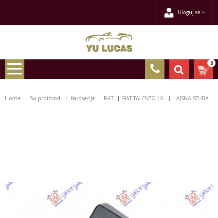
Uloguj se
0
Home
Svi proizvodi
Karoserija
FIAT
FIAT TALENTO 16-
LAJSNA STUBA