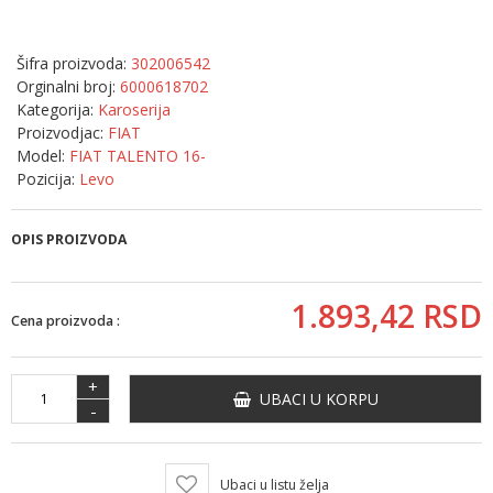
Šifra proizvoda:
302006542
Orginalni broj:
6000618702
Kategorija:
Karoserija
Proizvodjac:
FIAT
Model:
FIAT TALENTO 16-
Pozicija:
Levo
OPIS PROIZVODA
1.893,
42
RSD
Cena proizvoda :
+
UBACI U KORPU
-
Ubaci u listu želja