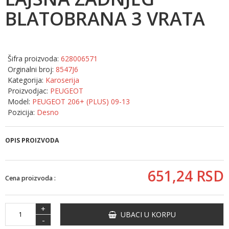
BLATOBRANA 3 VRATA
Šifra proizvoda:
628006571
Orginalni broj:
8547J6
Kategorija:
Karoserija
Proizvodjac:
PEUGEOT
Model:
PEUGEOT 206+ (PLUS) 09-13
Pozicija:
Desno
OPIS PROIZVODA
651,
24
RSD
Cena proizvoda :
+
UBACI U KORPU
-