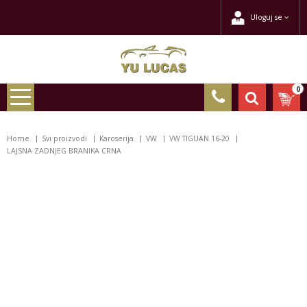
Uloguj se
0
Home
Svi proizvodi
Karoserija
VW
VW TIGUAN 16-20
LAJSNA ZADNJEG BRANIKA CRNA