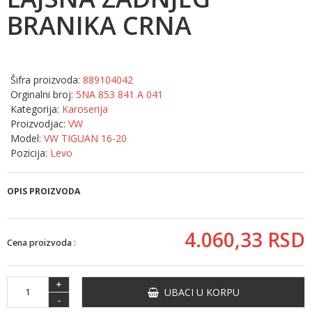
BRANIKA CRNA
Šifra proizvoda:
889104042
Orginalni broj:
5NA 853 841 A 041
Kategorija:
Karoserija
Proizvodjac:
VW
Model:
VW TIGUAN 16-20
Pozicija:
Levo
OPIS PROIZVODA
4.060,
33
RSD
Cena proizvoda :
+
UBACI U KORPU
-