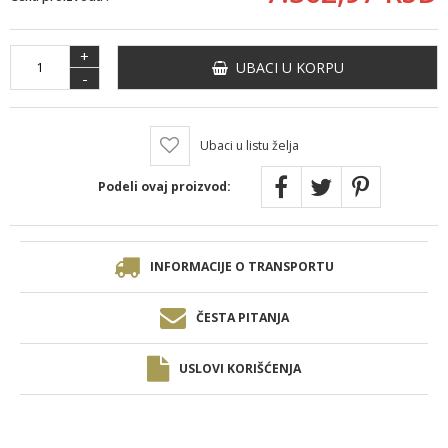
+
UBACI U KORPU
-
Ubaci u listu želja
Podeli ovaj proizvod:
INFORMACIJE O TRANSPORTU
ČESTA PITANJA
USLOVI KORIŠĆENJA