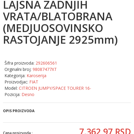
LAJSNA ZADNJIH
VRATA/BLATOBRANA
(MEDJUOSOVINSKO
RASTOJANJE 2925mm)
Šifra proizvoda:
292606561
Orginalni broj:
98087477XT
Kategorija:
Karoserija
Proizvodjac:
FIAT
Model:
CITROEN JUMPY/SPACE TOURER 16-
Pozicija:
Desno
OPIS PROIZVODA
7.362,
97
RSD
Cena proizvoda :