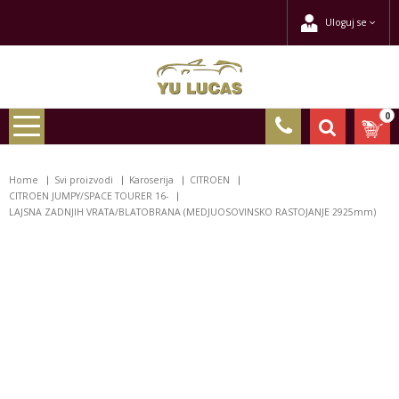
Uloguj se
0
Home
Svi proizvodi
Karoserija
CITROEN
CITROEN JUMPY/SPACE TOURER 16-
LAJSNA ZADNJIH VRATA/BLATOBRANA (MEDJUOSOVINSKO RASTOJANJE 2925mm)