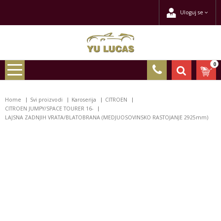
Uloguj se
0
Home
Svi proizvodi
Karoserija
CITROEN
CITROEN JUMPY/SPACE TOURER 16-
LAJSNA ZADNJIH VRATA/BLATOBRANA (MEDJUOSOVINSKO RASTOJANJE 2925mm)