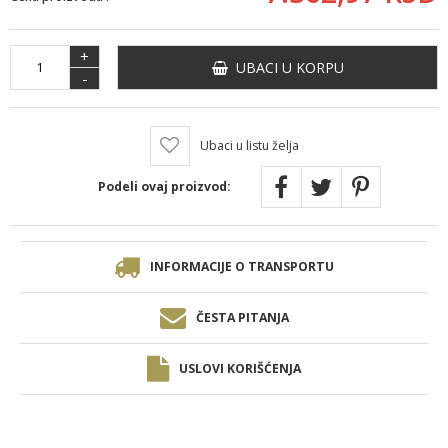
+
UBACI U KORPU
-
Ubaci u listu želja
Podeli ovaj proizvod:
INFORMACIJE O TRANSPORTU
ČESTA PITANJA
USLOVI KORIŠĆENJA