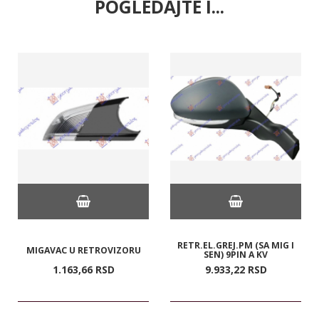
POGLEDAJTE I...
RETR.EL.GREJ.PM (SA MIG I
MIGAVAC U RETROVIZORU
SEN) 9PIN A KV
1.163,
66
RSD
9.933,
22
RSD