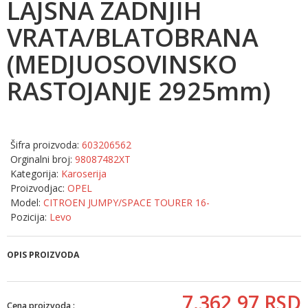
LAJSNA ZADNJIH
VRATA/BLATOBRANA
(MEDJUOSOVINSKO
RASTOJANJE 2925mm)
Šifra proizvoda:
603206562
Orginalni broj:
98087482XT
Kategorija:
Karoserija
Proizvodjac:
OPEL
Model:
CITROEN JUMPY/SPACE TOURER 16-
Pozicija:
Levo
OPIS PROIZVODA
7.362,
97
RSD
Cena proizvoda :