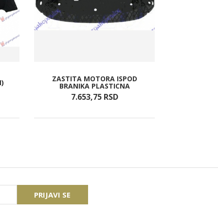
ZASTITA MOTORA ISPOD
POKLOPA
)
BRANIKA PLASTICNA
BR
7.653,
75
RSD
82
PRIJAVI SE