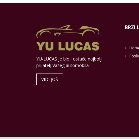
BRZI 
Hom
Posle
YU-LUCAS je bio i ostaće najbolji
prijatelj Vašeg automobila!
VIDI JOŠ