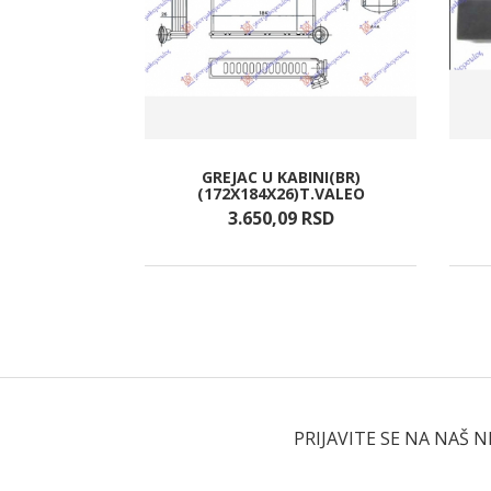
GREJAC U KABINI(BR)
VIZORU L/D
(172X184X26)T.VALEO
SD
3.650,
09
RSD
PRIJAVITE SE NA NAŠ 