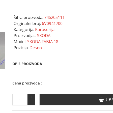
Šifra proizvoda:
746205111
Orginalni broj:
6V0941700
Kategorija:
Karoserija
Proizvodjac:
SKODA
Model:
SKODA FABIA 18-
Pozicija:
Desno
OPIS PROIZVODA
Cena proizvoda :
+
UBA
-