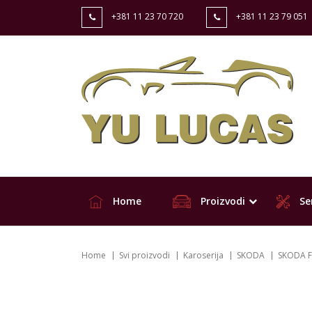
+381 11 23 70 720
+381 11 23 79 051
Home
Proizvodi
Ser
Home
Svi proizvodi
Karoserija
SKODA
SKODA F