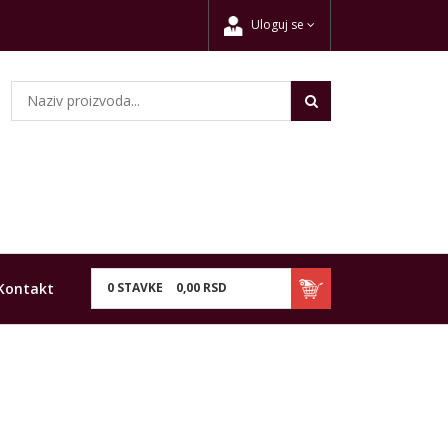
Uloguj se
Kontakt
0
STAVKE
0,
00
RSD