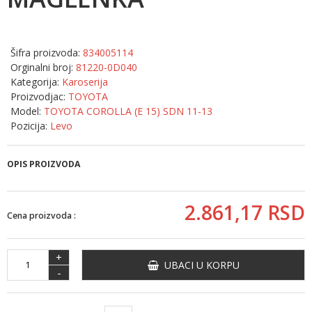
Šifra proizvoda:
834005114
Orginalni broj:
81220-0D040
Kategorija:
Karoserija
Proizvodjac:
TOYOTA
Model:
TOYOTA COROLLA (E 15) SDN 11-13
Pozicija:
Levo
OPIS PROIZVODA
2.861,
17
RSD
Cena proizvoda :
+
UBACI U KORPU
-