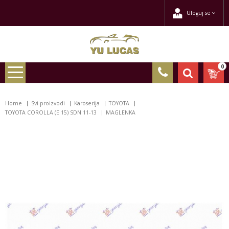
Uloguj se
0
Home
Svi proizvodi
Karoserija
TOYOTA
TOYOTA COROLLA (E 15) SDN 11-13
MAGLENKA