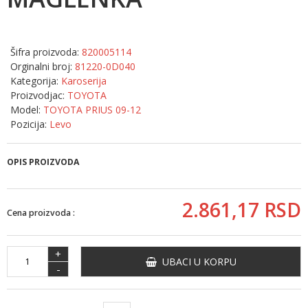
Šifra proizvoda:
820005114
Orginalni broj:
81220-0D040
Kategorija:
Karoserija
Proizvodjac:
TOYOTA
Model:
TOYOTA PRIUS 09-12
Pozicija:
Levo
OPIS PROIZVODA
2.861,
17
RSD
Cena proizvoda :
+
UBACI U KORPU
-