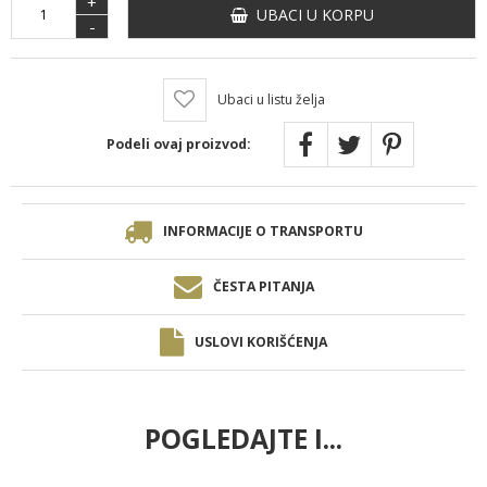
+
UBACI U KORPU
-
Ubaci u listu želja
Podeli ovaj proizvod:
INFORMACIJE O TRANSPORTU
ČESTA PITANJA
USLOVI KORIŠĆENJA
POGLEDAJTE I...