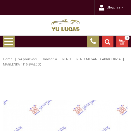
Uloguj se
0
Home
Svi proizvodi
Karoserija
RENO
RENO MEGANE CABRIO 10-14
MAGLENKA (H16) (VALEO)