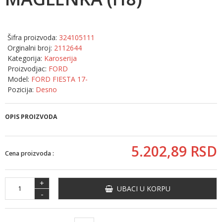
Šifra proizvoda:
324105111
Orginalni broj:
2112644
Kategorija:
Karoserija
Proizvodjac:
FORD
Model:
FORD FIESTA 17-
Pozicija:
Desno
OPIS PROIZVODA
5.202,
89
RSD
Cena proizvoda :
+
UBACI U KORPU
-