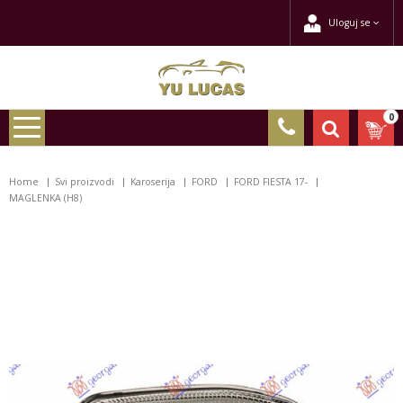
Uloguj se
0
Home
Svi proizvodi
Karoserija
FORD
FORD FIESTA 17-
MAGLENKA (H8)