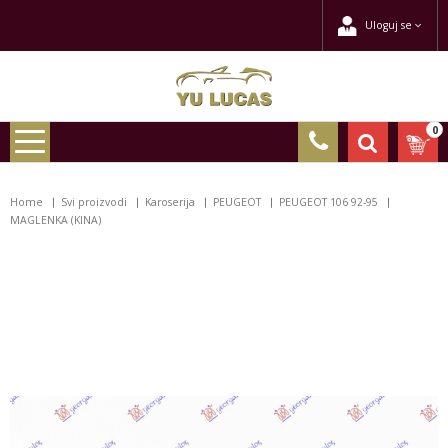
Uloguj se
0
Home
Svi proizvodi
Karoserija
PEUGEOT
PEUGEOT 106 92-95
MAGLENKA (KINA)