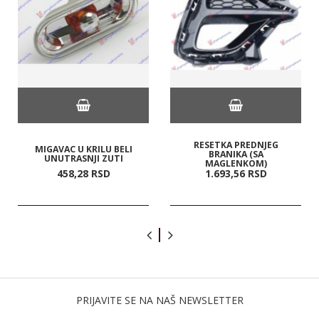
RESETKA PREDNJEG
MIGAVAC U KRILU BELI
BRANIKA (SA
UNUTRASNJI ZUTI
MAGLENKOM)
458,
28
RSD
1.693,
56
RSD
PRIJAVITE SE NA NAŠ NEWSLETTER