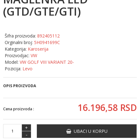
(GTD/GTE/GTI)
Šifra proizvoda:
892405112
Orginalni broj:
5H0941699C
Kategorija:
Karoserija
Proizvodjac:
VW
Model:
VW GOLF VIII VARIANT 20-
Pozicija:
Levo
OPIS PROIZVODA
16.196,
58
RSD
Cena proizvoda :
+
UBACI U KORPU
-