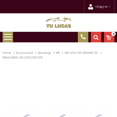
Uloguj se
0
Home
Svi proizvodi
Karoserija
VW
VW GOLF VIII VARIANT 20-
MAGLENKA LED (GTD/GTE/GTI)