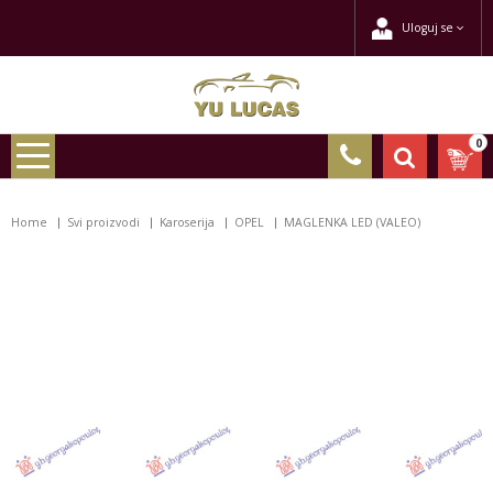
Uloguj se
0
Home
Svi proizvodi
Karoserija
OPEL
MAGLENKA LED (VALEO)