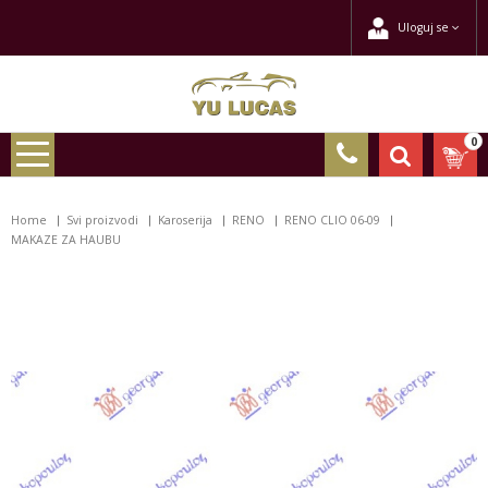
Uloguj se
0
Home
Svi proizvodi
Karoserija
RENO
RENO CLIO 06-09
MAKAZE ZA HAUBU