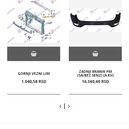
ZADNJI BRANIK PM
GORNJI VEZNI LIM
(SA/BEZ SENZ) (A KV)
1.040,
58
RSD
16.360,
60
RSD