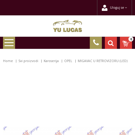
Uloguj se
0
Home
Svi proizvodi
Karoserija
OPEL
MIGAVAC U RETROVIZORU (LED)