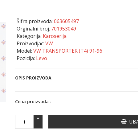
Šifra proizvoda:
063605497
Orginalni broj:
701953049
Kategorija:
Karoserija
Proizvodjac:
VW
Model:
VW TRANSPORTER (T4) 91-96
Pozicija:
Levo
OPIS PROIZVODA
Cena proizvoda :
+
UBA
-