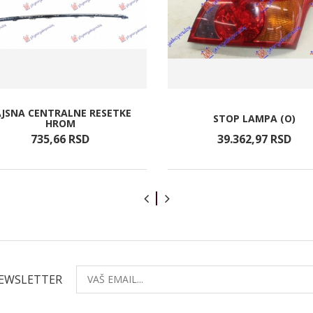
AJSNA CENTRALNE RESETKE
STOP LAMPA (O)
HROM
735,
66
RSD
39.362,
97
RSD
NEWSLETTER