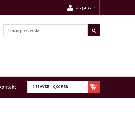
Uloguj se
Kontakt
0
STAVKE
0,
00
RSD