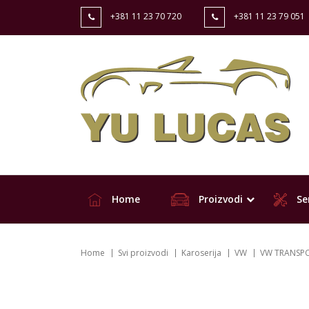
+381 11 23 70 720
+381 11 23 79 051
Home
Proizvodi
Ser
Home
Svi proizvodi
Karoserija
VW
VW TRANSPOR