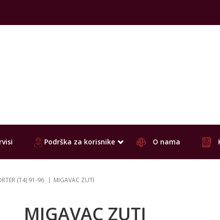
visi
Podrška za korisnike
O nama
TER (T4) 91-96
MIGAVAC ZUTI
MIGAVAC ZUTI