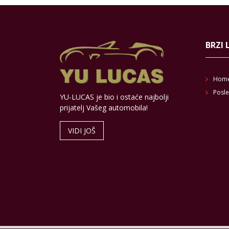
BRZI 
Hom
Posle
YU-LUCAS je bio i ostaće najbolji
prijatelj Vašeg automobila!
VIDI JOŠ