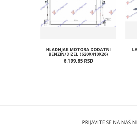
(PDC) CRNI
HLADNJAK MOTORA DODATNI
L
IN)
BENZIN/DIZEL (620X410X26)
RSD
6.199,
85
RSD
PRIJAVITE SE NA NAŠ 