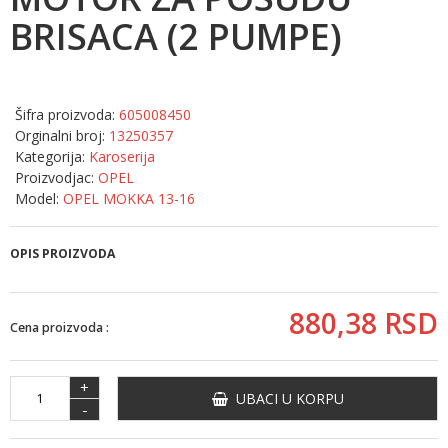
BRISACA (2 PUMPE)
Šifra proizvoda:
605008450
Orginalni broj:
13250357
Kategorija:
Karoserija
Proizvodjac:
OPEL
Model:
OPEL MOKKA 13-16
OPIS PROIZVODA
880,
38
RSD
Cena proizvoda :
+
UBACI U KORPU
-