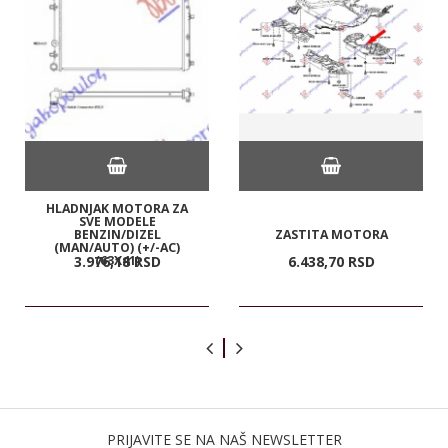
HLADNJAK MOTORA ZA
SVE MODELE
BENZIN/DIZEL
ZASTITA MOTORA
(MAN/AUTO) (+/-AC)
(63X41)
3.976,
18
RSD
6.438,
70
RSD
PRIJAVITE SE NA NAŠ NEWSLETTER