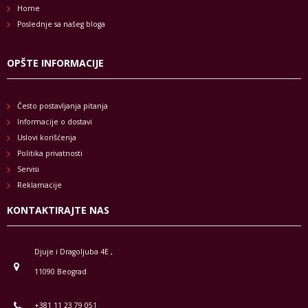
Home
Poslednje sa našeg bloga
OPŠTE INFORMACIJE
Često postavljanja pitanja
Informacije o dostavi
Uslovi korišćenja
Politika privatnosti
Servisi
Reklamacije
KONTAKTIRAJTE NAS
Djuje i Dragoljuba 4E ,
11090 Beograd
+381 11 23 79 051