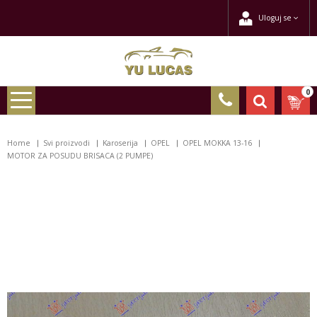
Uloguj se
0
Home
Svi proizvodi
Karoserija
OPEL
OPEL MOKKA 13-16
MOTOR ZA POSUDU BRISACA (2 PUMPE)