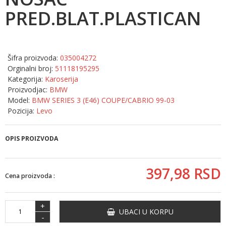
PRED.BLAT.PLASTICAN
Šifra proizvoda:
035004272
Orginalni broj:
51118195295
Kategorija:
Karoserija
Proizvodjac:
BMW
Model:
BMW SERIES 3 (E46) COUPE/CABRIO 99-03
Pozicija:
Levo
OPIS PROIZVODA
397,
98
RSD
Cena proizvoda :
+
UBACI U KORPU
-