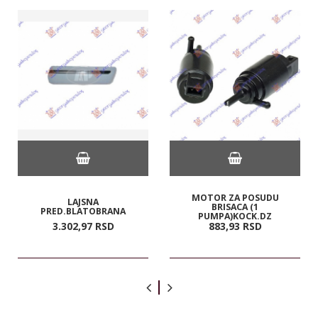
MOTOR ZA POSUDU
LAJSNA
BRISACA (1
PRED.BLATOBRANA
PUMPA)KOCK.DZ
3.302,
97
RSD
883,
93
RSD