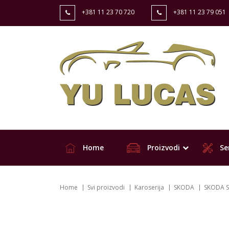
+381 11 23 70 720
+381 11 23 79 051
Home
Proizvodi
Ser
Home
Svi proizvodi
Karoserija
SKODA
SKODA S