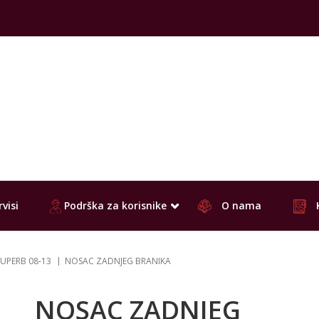
visi
Podrška za korisnike
O nama
UPERB 08-13
NOSAC ZADNJEG BRANIKA
NOSAC ZADNJEG