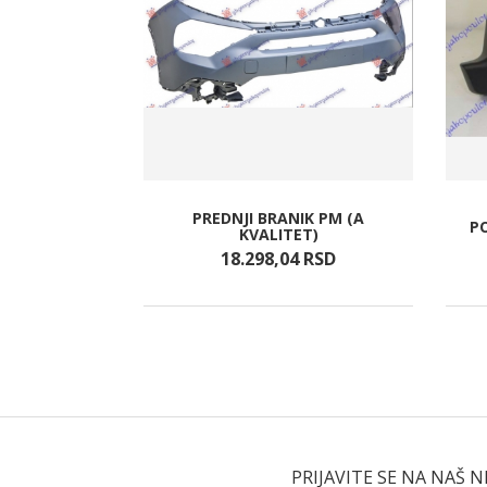
PREDNJI BRANIK PM (A
D FARA
P
KVALITET)
RSD
18.298,
04
RSD
PRIJAVITE SE NA NAŠ 