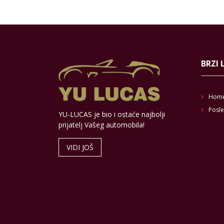
BRZI 
Hom
Posle
YU-LUCAS je bio i ostaće najbolji
prijatelj Vašeg automobila!
VIDI JOŠ