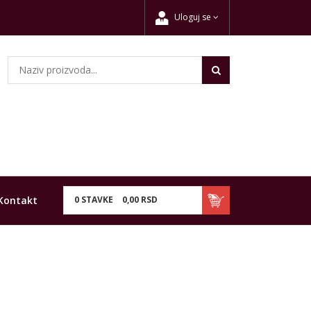
Uloguj se
Kontakt
0
STAVKE
0,
00
RSD