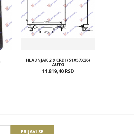
HLADNJAK 2.9 CRDI (51X57X26)
PREKID
U
AUTO
VR(CET
11.819,
40
RSD
1.0
PRIJAVI SE