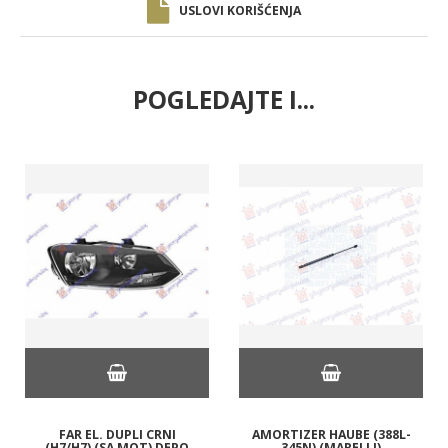
USLOVI KORIŠĆENJA
POGLEDAJTE I...
FAR EL. DUPLI CRNI
AMORTIZER HAUBE (388L-
(H7/H7) (SA MOT) DEPO
345N) (MARELLI)