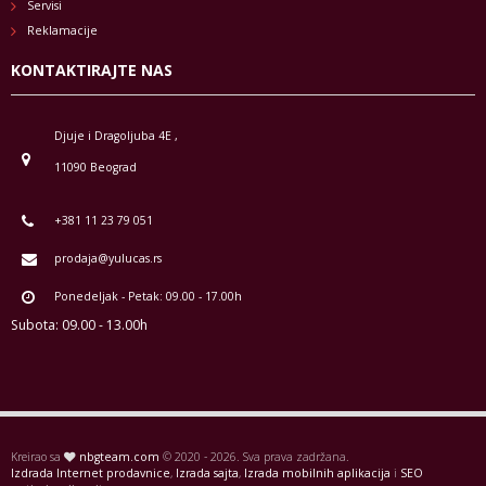
Servisi
Reklamacije
KONTAKTIRAJTE NAS
Djuje i Dragoljuba 4E ,
11090 Beograd
+381 11 23 79 051
prodaja@yulucas.rs
Ponedeljak - Petak: 09.00 - 17.00h
Subota: 09.00 - 13.00h
Kreirao sa
nbgteam.com
© 2020 - 2026. Sva prava zadržana.
Izdrada Internet prodavnice
,
Izrada sajta
,
Izrada mobilnih aplikacija
i
SEO