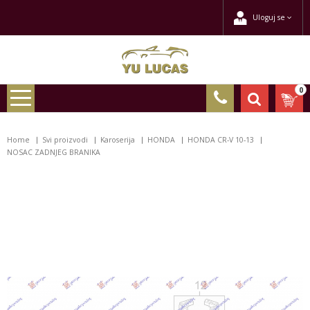
Uloguj se
0
Home
Svi proizvodi
Karoserija
HONDA
HONDA CR-V 10-13
NOSAC ZADNJEG BRANIKA