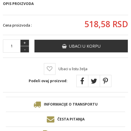
OPIS PROIZVODA
518,
58
RSD
Cena proizvoda :
+
UBACI U KORPU
-
Ubaci u listu želja
Podeli ovaj proizvod:
INFORMACIJE O TRANSPORTU
ČESTA PITANJA