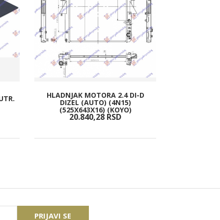
HLADNJAK MOTORA 2.4 DI-D
UTR.
NOSAC SINE
DIZEL (AUTO) (4N15)
VER
(525X643X16) (KOYO)
20.840,
28
RSD
1.5
PRIJAVI SE