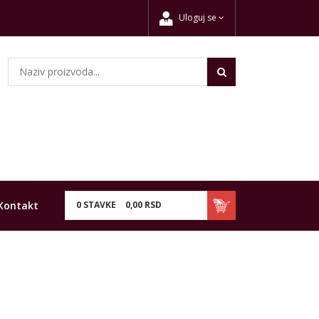
Uloguj se
Kontakt
0
STAVKE
0,
00
RSD