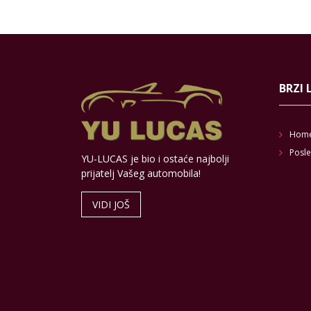
BRZI 
Hom
Posle
YU-LUCAS je bio i ostaće najbolji
prijatelj Vašeg automobila!
VIDI JOŠ