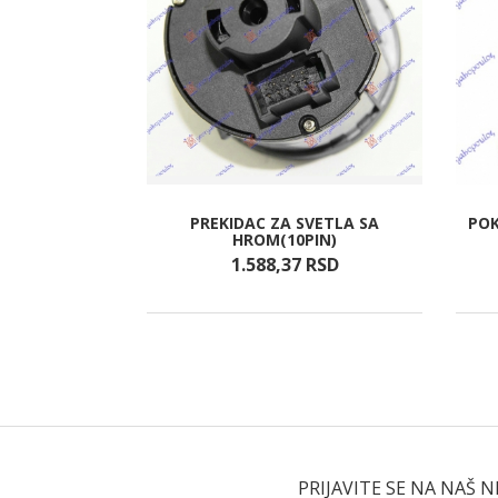
RASNJA LED
PREKIDAC ZA SVETLA SA
POK
HROM(10PIN)
RSD
1.588,
37
RSD
PRIJAVITE SE NA NAŠ 