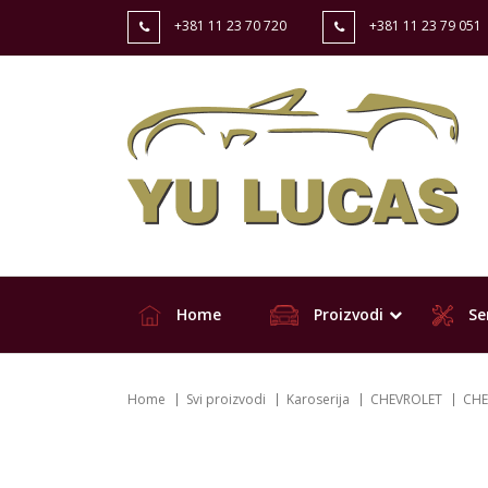
+381 11 23 70 720
+381 11 23 79 051
Home
Proizvodi
Ser
Home
Svi proizvodi
Karoserija
CHEVROLET
CHE