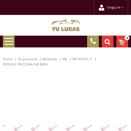
Uloguj se
0
Home
Svi proizvodi
Karoserija
VW
VW FOX 05-11
PODIZAC PROZORA 3VR MAN.