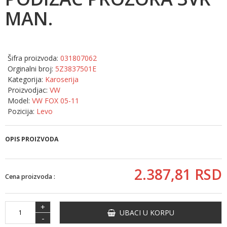
MAN.
Šifra proizvoda:
031807062
Orginalni broj:
5Z3837501E
Kategorija:
Karoserija
Proizvodjac:
VW
Model:
VW FOX 05-11
Pozicija:
Levo
OPIS PROIZVODA
2.387,
81
RSD
Cena proizvoda :
+
UBACI U KORPU
-