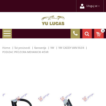
Uloguj se
0
Home
Svi proizvodi
Karoserija
VW
VW CADDY VAN 96-04
PODIZAC PROZORA MEHANICKI 4/5VR