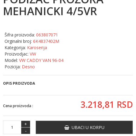
MEHANICKI 4/5VR
Šifra proizvoda:
063807071
Orginalni broj:
6K4837402M
Kategorija:
Karoserija
Proizvodjac:
VW
Model:
VW CADDY VAN 96-04
Pozicija:
Desno
OPIS PROIZVODA
3.218,
81
RSD
Cena proizvoda :
+
UBACI U KORPU
-